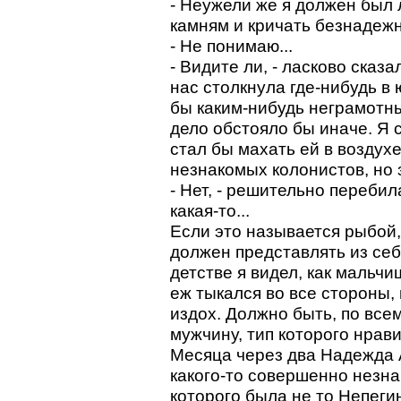
- Неужели же я должен был 
камням и кричать безнадеж
- Не понимаю...
- Видите ли, - ласково сказал
нас столкнула где-нибудь в
бы каким-нибудь неграмотн
дело обстояло бы иначе. Я 
стал бы махать ей в воздух
незнакомых колонистов, но з
- Нет, - решительно перебил
какая-то...
Если это называется рыбой,
должен представлять из се
детстве я видел, как мальчи
еж тыкался во все стороны, 
издох. Должно быть, по все
мужчину, тип которого нрав
Месяца через два Надежда 
какого-то совершенно незн
которого была не то Непегин