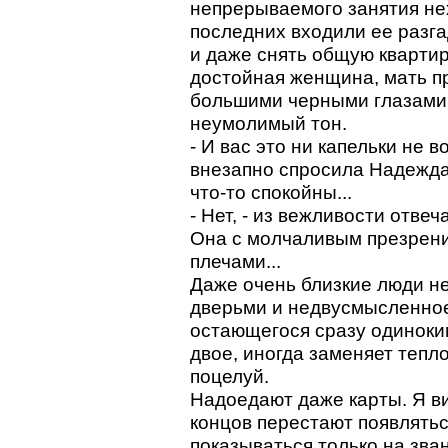
непрерываемого занятия не
последних входили ее разг
и даже снять общую квартир
достойная женщина, мать пр
большими черными глазами,
неумолимый тон.
- И вас это ни капельки не в
внезапно спросила Надежда 
что-то спокойны...
- Нет, - из вежливости отвеч
Она с молчаливым презрени
плечами...
Даже очень близкие люди не
дверьми и недвусмысленное
остающегося сразу одиноким
двое, иногда заменяет теп
поцелуй.
Надоедают даже карты. Я ви
концов перестают появлятьс
показываться только на зван