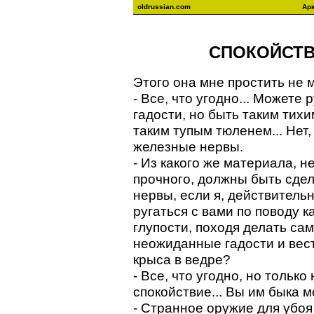
oldrussian.com
Ар
СПОКОЙСТ
Этого она мне простить не 
- Все, что угодно... Можете 
гадости, но быть таким тихи
таким тупым тюленем... Нет
железные нервы.
- Из какого же материала, н
прочного, должны быть сде
нервы, если я, действительн
ругаться с вами по поводу 
глупости, походя делать са
неожиданные гадости и вест
крыса в ведре?
- Все, что угодно, но только 
спокойствие... Вы им быка м
- Странное оружие для убо