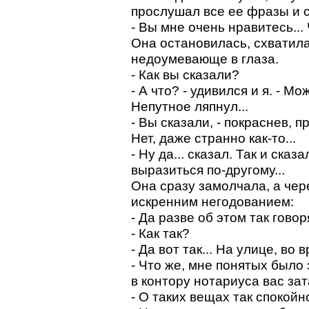
прослушал все ее фразы и с
- Вы мне очень нравитесь...
Она остановилась, схватила
недоумевающе в глаза.
- Как вы сказали?
- А что? - удивился и я. - Мо
Непутное ляпнул...
- Вы сказали, - покраснев, п
Нет, даже странно как-то...
- Ну да... сказал. Так и ска
выразиться по-другому...
Она сразу замолчала, а чер
искренним негодованием:
- Да разве об этом так говоря
- Как так?
- Да вот так... На улице, во 
- Что же, мне понятых было
в контору нотариуса вас зат
- О таких вещах так спокойн