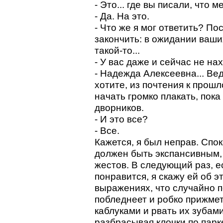
- Это... где вы писали, что м
- Да. На это.
- Что же я мог ответить? По
закончить: в ожидании ваши
такой-то...
- У вас даже и сейчас не на
- Надежда Алексеевна... Вед
хотите, из почтения к прошл
начать громко плакать, пок
дворников.
- И это все?
- Все.
Кажется, я был неправ. Спо
должен быть экспансивным,
жестов. В следующий раз, е
понравится, я скажу ей об э
выражениях, что случайно 
побледнеет и робко прижметс
каблуками и рвать их зубами
разбрасывая клочки по парке