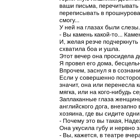
ваши письма, перечитывать 
переписывать в прошнурован
смогу...
У ней на глазах были слезы.
- Вы камень какой-то... Каме
И, желая резче подчеркнуть
схватила боа и ушла.
Этот вечер она просидела д
Я провел его дома, бесцельн
Впрочем, заснул я в сознан
Если у совершенно посторо
значит, она или перенесла к
мягка, или на кого-нибудь с
Заплаканные глаза женщины
английского дога, внезапно 
хозяина, где вы сидите одни
- Почему это вы такая, Над
Она укусила губу и нервно 
- Вы, кажется, в театре вче