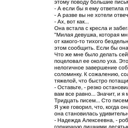
этому поводу большие письм
- А если бы я ему ответила 
- А разве вы не хотели отве
- Ах, вот как...
Она встала с кресла и забег
"Милая девушка, которая мн
от какого-то тихого бездел
этом сообщить. Если бы она
Что же мне было делать сей
поцеловал ее около уха. Эт
нелогичное завершение соб
соломинку. К сожалению, со
тяжелой, что быстро потащи
- Оставьте, - резко останов
вам все равно... Значит, и я
Тридцать писем... Сто писем.
Я уже говорил, что, когда 
она становилась удивитель
- Надежда Алексеевна, - роб
горничную лишними десятью